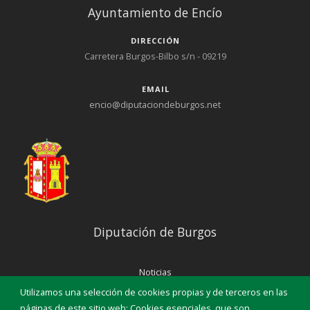
Ayuntamiento de Encío
DIRECCIÓN
Carretera Burgos-Bilbo s/n - 09219
EMAIL
encio@diputaciondeburgos.net
Diputación de Burgos
Noticias
Eventos
Utilizamos una selección de cookies propias y de terceros en las
Corporación Municipal
páginas de este sitio web: Cookies esenciales, que son