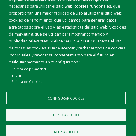
Teléfonos de interés
necesarias para utilizar el sitio web; cookies funcionales, que
proporcionan una mejor facilidad de uso al utilizar el sitio web;
INICIAR SESIÓN
cookies de rendimiento, que utilizamos para generar datos
MAPA WEB
agregados sobre el uso y las estadísticas del sitio web; y cookies
de marketing, que se utilizan para mostrar contenido y
publicidad relevantes. Si elige "ACEPTAR TODO", acepta el uso
de todas las cookies. Puede aceptar y rechazar tipos de cookies
individuales y revocar su consentimiento para el futuro en
cualquier momento en "Configuración".
Política de privacidad
Imprimir
Politica de Cookies
CONFIGURAR COOKIES
Aviso Legal
Política de privacidad
Política de Cookies
DENEGAR TODO
Declaración de accesibilidad
ACEPTAR TODO
Diputación de Burgos