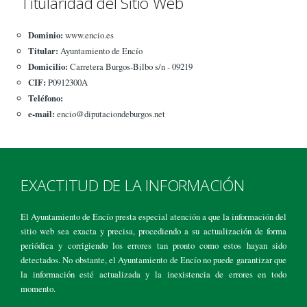
Titularidad del Sitio Web
Dominio:
www.encio.es
Titular:
Ayuntamiento de Encío
Domicilio:
Carretera Burgos-Bilbo s/n - 09219
CIF:
P0912300A
Teléfono:
e-mail:
encio@diputaciondeburgos.net
EXACTITUD DE LA INFORMACIÓN
El Ayuntamiento de Encío presta especial atención a que la información del
sitio web sea exacta y precisa, procediendo a su actualización de forma
periódica y corrigiendo los errores tan pronto como estos hayan sido
detectados. No obstante, el Ayuntamiento de Encío no puede garantizar que
la información esté actualizada y la inexistencia de errores en todo
momento.